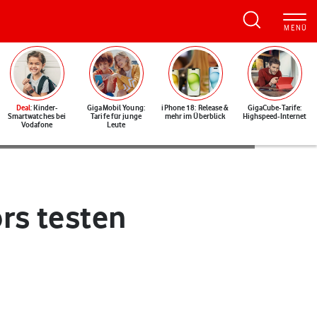
Deal
: Kinder-
GigaMobil Young:
iPhone 18: Release &
GigaCube-Tarife:
Smartwatches bei
Tarife für junge
mehr im Überblick
Highspeed-Internet
Vodafone
Leute
ors testen