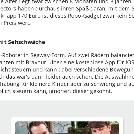
 Alter liegt zwar zwischen 8 Monaten und 8 Jahren
ectors haben durchaus ihren Spaß daran, mit dem Sp
 knapp 170 Euro ist dieses Robo-Gadget zwar kein 
 Preis wert.
mit Sehschwäche
ni-Roboter in Segway-Form. Auf zwei Rädern balanci
anten mit Bravour. Über eine kostenlose App für iOS
eicht steuern und kann dabei verschiedene Bewegun
 das war’s dann leider auch schon. Die Auswahlmög
dhabung für kleinere Kinder aber zu schwierig und 
ch steuern kann, ignoriert dieser gekonnt.