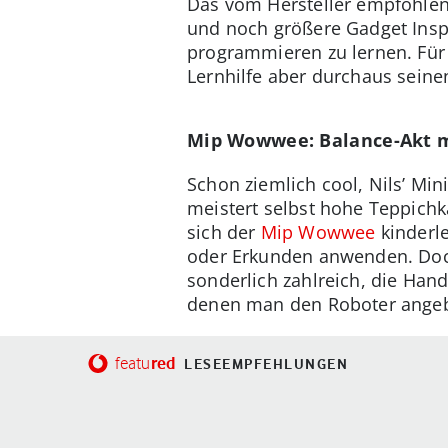
Das vom Hersteller empfohlene
und noch größere Gadget Insp
programmieren zu lernen. Für
Lernhilfe aber durchaus seinen
Mip Wowwee: Balance-Akt 
Schon ziemlich cool, Nils’ Mi
meistert selbst hohe Teppichk
sich der
Mip Wowwee
kinderl
oder Erkunden anwenden. Doch
sonderlich zahlreich, die Han
denen man den Roboter angebli
red
featu
LESEEMPFEHLUNGEN