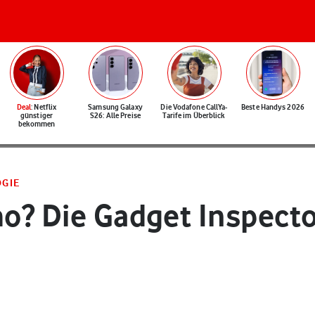
Deal
: Netflix
Samsung Galaxy
Die Vodafone CallYa-
Beste Handys 2026
günstiger
S26: Alle Preise
Tarife im Überblick
bekommen
OGIE
ho? Die Gadget Inspect