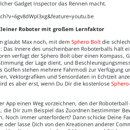
elcher Gadget Inspector das Rennen macht.
tch?v=6gv8dWpl3xg&feature=youtu.be
Kleiner Roboter mit großem Lernfaktor
en glaubt Max noch, mit dem
Sphero Bolt
die schlech
us: Das Innere des unscheinbaren Roboterballs hält 
oren verfügt der Sphero Bolt über einen Kompass, G
estimmung der Lage dient, und Beschleunigungsmesse
is Golfen stehen mehrere Fahrmodi zur Verfügung un
en, Vektorgrafiken und Sensordaten in Echtzeit anzei
rd es aber erst, wenn Du Dir die kostenlose
Sphero
der App einen Weg vorzeichnen, den der Roboterball
ks, die Dir zum Beispiel das Zuordnen bestimmter B
en. Noch immer unterfordert? Dann schicke Deine Fa
se oder lasse Dich von den Kreationen anderer Commu