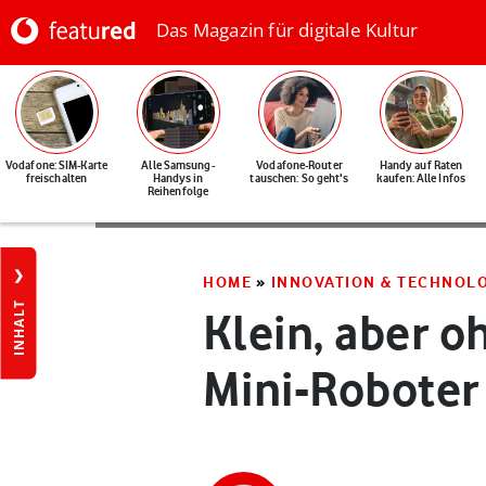
Das Magazin für digitale Kultur
Vodafone: SIM-Karte
Alle Samsung-
Vodafone-Router
Handy auf Raten
freischalten
Handys in
tauschen: So geht's
kaufen: Alle Infos
Reihenfolge
HOME
»
INNOVATION & TECHNOL
INHALT
Klein, aber o
Mini-Roboter