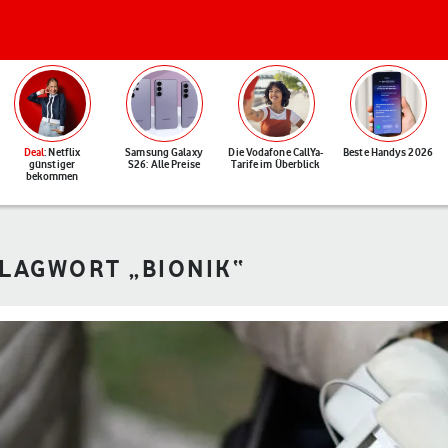
Deal
: Netflix
Samsung Galaxy
Die Vodafone CallYa-
Beste Handys 2026
günstiger
S26: Alle Preise
Tarife im Überblick
bekommen
HLAGWORT „BIONIK“