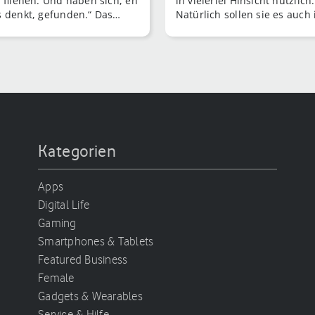
u fliehen. Und haben sich, eh
in vielerlei Hinsicht nützlich.
 denkt, gefunden.“ Das
Natürlich sollen sie es auch 
e Goethe schon zu seiner Zeit
unsere Herzen schaffen.
Jahrhunderte sind seitdem
gen.
Kategorien
Apps
Digital Life
Gaming
Smartphones & Tablets
Featured Business
Female
Gadgets & Wearables
Service & Hilfe