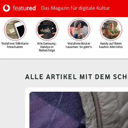
Das Magazin für digitale Kultur
Vodafone: SIM-Karte
Alle Samsung-
Vodafone-Router
Handy auf Raten
freischalten
Handys in
tauschen: So geht's
kaufen: Alle Infos
Reihenfolge
ALLE ARTIKEL MIT DEM SC