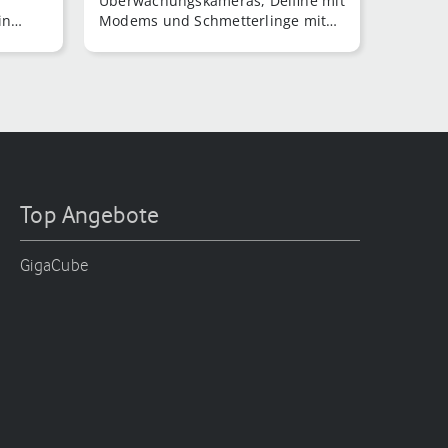
Überwachungskameras, Delfine mit
in
Modems und Schmetterlinge mit
Displays gemeinsam? Sie sind
Original und Kopie.
Top Angebote
GigaCube