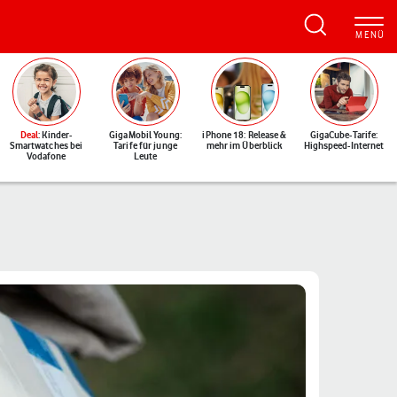
Deal
: Kinder-
GigaMobil Young:
iPhone 18: Release &
GigaCube-Tarife:
Smartwatches bei
Tarife für junge
mehr im Überblick
Highspeed-Internet
Vodafone
Leute