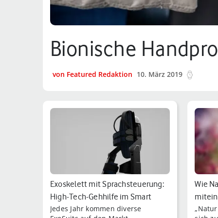
Bionische Handprot
von Featured Redaktion
10. März 2019
5 min.
Exoskelett mit Sprachsteuerung:
Wie Na
High-Tech-Gehhilfe im Smart
mitei
Jedes Jahr kommen diverse
„Natur
Home