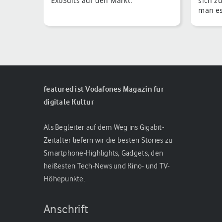
ExoSuits auf den Markt.
sich z
man es
stellt
fest. 
vergan
featured ist Vodafones Magazin für
digitale Kultur
Als Begleiter auf dem Weg ins Gigabit-
Zeitalter liefern wir die besten Stories zu
Smartphone-Highlights, Gadgets, den
heißesten Tech-News und Kino- und TV-
Höhepunkte.
Anschrift