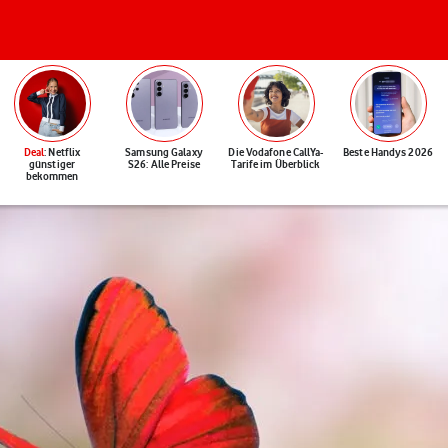
Deal
: Netflix
Samsung Galaxy
Die Vodafone CallYa-
Beste Handys 2026
günstiger
S26: Alle Preise
Tarife im Überblick
bekommen