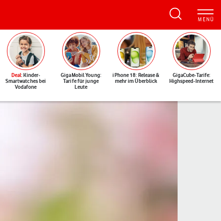
Deal
: Kinder-
GigaMobil Young:
iPhone 18: Release &
GigaCube-Tarife:
Smartwatches bei
Tarife für junge
mehr im Überblick
Highspeed-Internet
Vodafone
Leute