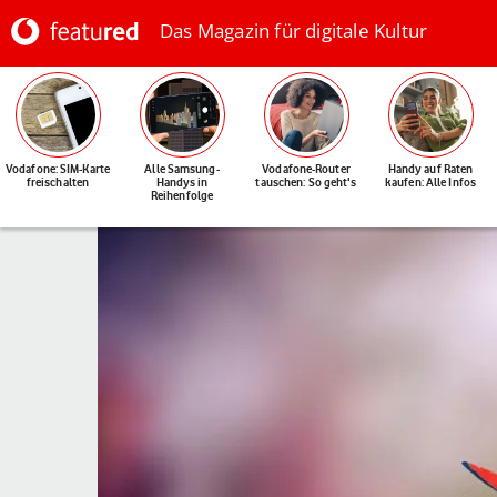
Das Magazin für digitale Kultur
Vodafone: SIM-Karte
Alle Samsung-
Vodafone-Router
Handy auf Raten
freischalten
Handys in
tauschen: So geht's
kaufen: Alle Infos
Reihenfolge