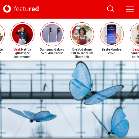
ten
Deal
: Netflix
Samsung Galaxy
Die Vodafone
Beste Handys
Deal
e
günstiger
S26: Alle Preise
CallYa-Tarife im
2026
Smar
bekommen
Überblick
bei 