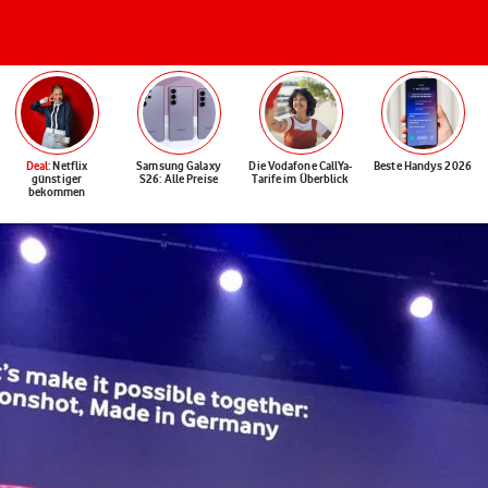
Deal
: Netflix
Samsung Galaxy
Die Vodafone CallYa-
Beste Handys 2026
günstiger
S26: Alle Preise
Tarife im Überblick
bekommen