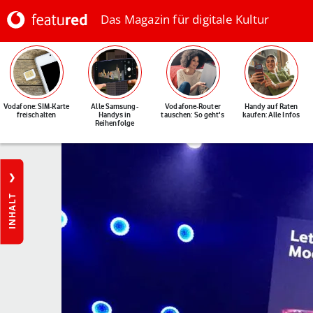
Das Magazin für digitale Kultur
Vodafone: SIM-Karte
Alle Samsung-
Vodafone-Router
Handy auf Raten
freischalten
Handys in
tauschen: So geht's
kaufen: Alle Infos
Reihenfolge
INHALT