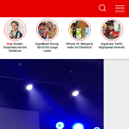
Deal
: Kinder-
GigaMobil Young:
iPhone 18: Release &
GigaCube-Tarife:
Smartwatches bei
Tarife für junge
mehr im Überblick
Highspeed-Internet
Vodafone
Leute