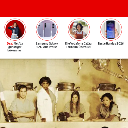
Deal
: Netflix
Samsung Galaxy
Die Vodafone CallYa-
Beste Handys 2026
günstiger
S26: Alle Preise
Tarife im Überblick
bekommen