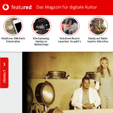
Das Magazin für digitale Kultur
Vodafone: SIM-Karte
Alle Samsung-
Vodafone-Router
Handy auf Raten
freischalten
Handys in
tauschen: So geht's
kaufen: Alle Infos
Reihenfolge
INHALT