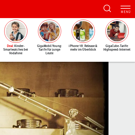
Deal
: Kinder-
GigaMobil Young:
iPhone 18: Release &
GigaCube-Tarife:
Smartwatches bei
Tarife für junge
mehr im Überblick
Highspeed-Internet
Vodafone
Leute