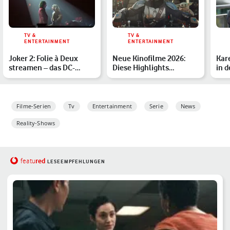
TV &
TV &
ENTERTAINMENT
ENTERTAINMENT
Joker 2: Folie à Deux
Neue Kinofilme 2026:
Kar
streamen – das DC-
Diese Highlights
in d
Drama im Heimkino
erwarten Dich
Rei
Filme-Serien
Tv
Entertainment
Serie
News
Reality-Shows
red
featu
LESEEMPFEHLUNGEN