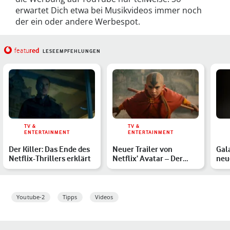
erwartet Dich etwa bei Musikvideos immer noch
der ein oder andere Werbespot.
red
featu
LESEEMPFEHLUNGEN
TV &
TV &
ENTERTAINMENT
ENTERTAINMENT
Der Killer: Das Ende des
Neuer Trailer von
Gal
Netflix-Thrillers erklärt
Netflix‘ Avatar – Der
neu
Herr der Elemente: Das
Sma
is…
Youtube-2
Tipps
Videos