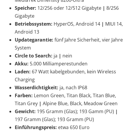
MediaTek Dimensity 8200-Ultra
Speicher:
12/256 oder 12/512 Gigabyte
|
8/256
Gigabyte
Betriebssystem:
HyperOS, Android 14
|
MIUI 14,
Android 13
Updategarantie:
fünf Jahre Sicherheit, vier Jahre
System
Circle to Search:
ja
|
nein
Akku:
5.000 Milliamperestunden
Laden:
67 Watt kabelgebunden, kein Wireless
Charging
Wasserdichtigkeit:
ja, nach IP68
Farben:
Lemon Green, Titan Black, Titan Blue,
Titan Grey
|
Alpine Blue, Black, Meadow Green
Gewicht:
195 Gramm (Glas); 193 Gamm (PU)
|
197 Gramm (Glas); 193 Gramm (PU)
Einführungspreis:
etwa 650 Euro