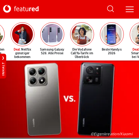
ten
Deal
: Netflix
Samsung Galaxy
Die Vodafone
Beste Handys
Deal
e
günstiger
S26: Alle Preise
CallYa-Tarife im
2026
Smar
bekommen
Überblick
bei 
INHALT
©Eigenkreation/Xiaomi