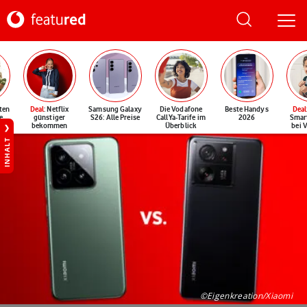
ten
Deal
: Netflix
Samsung Galaxy
Die Vodafone
Beste Handys
Deal
e
günstiger
S26: Alle Preise
CallYa-Tarife im
2026
Smar
bekommen
Überblick
bei 
INHALT
©Eigenkreation/Xiaomi