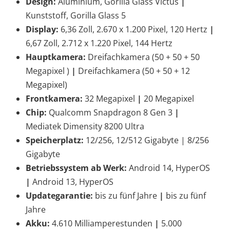
Design:
Aluminium, Gorilla Glass Victus
|
Kunststoff, Gorilla Glass 5
Display:
6,36 Zoll, 2.670 x 1.200 Pixel, 120 Hertz
|
6,67 Zoll, 2.712 x 1.220 Pixel, 144 Hertz
Hauptkamera:
Dreifachkamera (50 + 50 + 50
Megapixel )
|
Dreifachkamera (50 + 50 + 12
Megapixel)
Frontkamera:
32 Megapixel
|
20 Megapixel
Chip:
Qualcomm Snapdragon 8 Gen 3
|
Mediatek Dimensity 8200 Ultra
Speicherplatz:
12/256, 12/512 Gigabyte
|
8/256
Gigabyte
Betriebssystem ab Werk:
Android 14, HyperOS
|
Android 13, HyperOS
Updategarantie:
bis zu fünf Jahre
|
bis zu fünf
Jahre
Akku:
4.610 Milliamperestunden
|
5.000