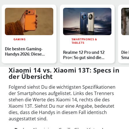
GAMING
SMARTPHONES &
TABLETS
Die besten Gaming-
Realme 12 Pro und 12
Die
Handys 2026: Diese
Pro+: So gut sind die
Sma
Smartphones haben
Mittelklasse-
Ges
Power
Smartphon…
Xiaomi 14 vs. Xiaomi 13T: Specs in
der Übersicht
Folgend siehst Du die wichtigsten Spezifikationen
der Smartphones aufgelistet. Links des Trenners
stehen die Werte des Xiaomi 14, rechts die des
Xiaomi 13T. Siehst Du nur eine Angabe, bedeutet
dies, dass die Handys in diesem Fall identisch
ausgestattet sind.