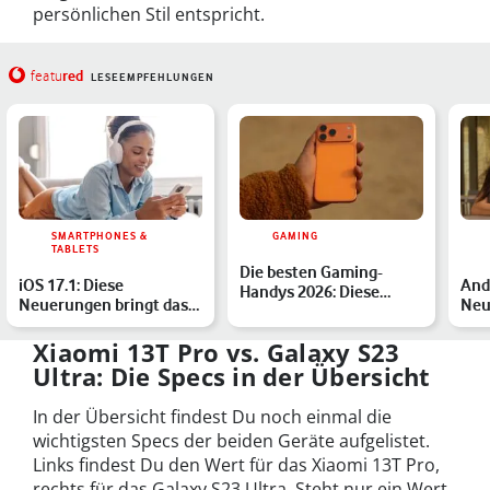
persönlichen Stil entspricht.
red
featu
LESEEMPFEHLUNGEN
SMARTPHONES &
GAMING
TABLETS
Die besten Gaming-
iOS 17.1: Diese
Andr
Handys 2026: Diese
Neuerungen bringt das
Neu
Smartphones haben
Update auf Dein iPhone
Übe
Power
Xiaomi 13T Pro vs. Galaxy S23
Ultra: Die Specs in der Übersicht
In der Übersicht findest Du noch einmal die
wichtigsten Specs der beiden Geräte aufgelistet.
Links findest Du den Wert für das Xiaomi 13T Pro,
rechts für das Galaxy S23 Ultra. Steht nur ein Wert