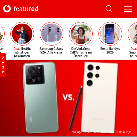
ten
Deal
: Netflix
Samsung Galaxy
Die Vodafone
Beste Handys
Deal
e
günstiger
S26: Alle Preise
CallYa-Tarife im
2026
Smar
bekommen
Überblick
bei 
INHALT
©Eigenkreation/Xiaomi/Samsung