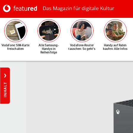
Das Magazin für digitale Kultur
Vodafone: SIM-Karte
Alle Samsung-
Vodafone-Router
Handy auf Raten
freischalten
Handys in
tauschen: So geht's
kaufen: Alle Infos
Reihenfolge
INHALT