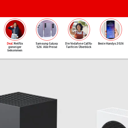
Deal
: Netflix
Samsung Galaxy
Die Vodafone CallYa-
Beste Handys 2026
günstiger
S26: Alle Preise
Tarife im Überblick
bekommen