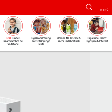
Deal
: Kinder-
GigaMobil Young:
iPhone 18: Release &
GigaCube-Tarife:
Smartwatches bei
Tarife für junge
mehr im Überblick
Highspeed-Internet
Vodafone
Leute