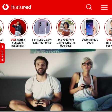
ten
Deal
: Netflix
Samsung Galaxy
Die Vodafone
Beste Handys
Deal
e
günstiger
S26: Alle Preise
CallYa-Tarife im
2026
Smar
bekommen
Überblick
bei 
INHALT