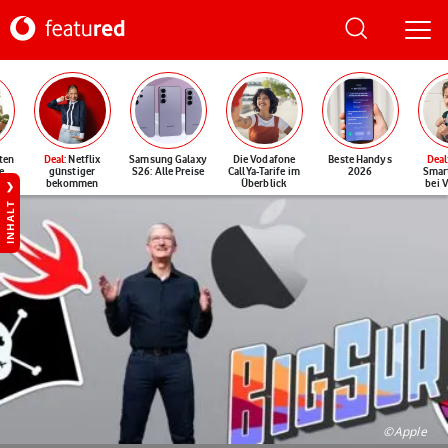
ten
Deal
: Netflix
Samsung Galaxy
Die Vodafone
Beste Handys
Deal
e
günstiger
S26: Alle Preise
CallYa-Tarife im
2026
Smar
bekommen
Überblick
bei 
INHALT
©Apple