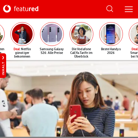
ten
Deal
: Netflix
Samsung Galaxy
Die Vodafone
Beste Handys
Deal
e
günstiger
S26: Alle Preise
CallYa-Tarife im
2026
Smar
bekommen
Überblick
bei 
INHALT