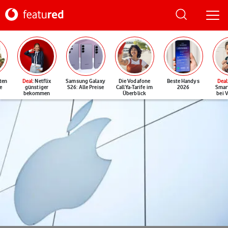
ten
Deal
: Netflix
Samsung Galaxy
Die Vodafone
Beste Handys
Deal
e
günstiger
S26: Alle Preise
CallYa-Tarife im
2026
Smar
bekommen
Überblick
bei 