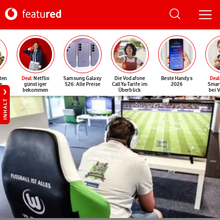
ten
Deal
: Netflix
Samsung Galaxy
Die Vodafone
Beste Handys
Deal
e
günstiger
S26: Alle Preise
CallYa-Tarife im
2026
Smar
bekommen
Überblick
bei 
INHALT