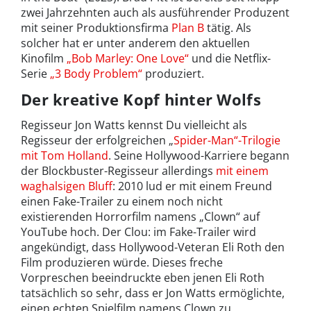
zwei Jahrzehnten auch als ausführender Produzent
mit seiner Produktionsfirma
Plan B
tätig. Als
solcher hat er unter anderem den aktuellen
Kinofilm
„Bob Marley: One Love“
und die Netflix-
Serie
„3 Body Problem“
produziert.
Der kreative Kopf hinter Wolfs
Regisseur Jon Watts kennst Du vielleicht als
Regisseur der erfolgreichen „
Spider-Man“-Trilogie
mit Tom Holland
. Seine Hollywood-Karriere begann
der Blockbuster-Regisseur allerdings
mit einem
waghalsigen Bluff
: 2010 lud er mit einem Freund
einen Fake-Trailer zu einem noch nicht
existierenden Horrorfilm namens „Clown“ auf
YouTube hoch. Der Clou: im Fake-Trailer wird
angekündigt, dass Hollywood-Veteran Eli Roth den
Film produzieren würde. Dieses freche
Vorpreschen beeindruckte eben jenen Eli Roth
tatsächlich so sehr, dass er Jon Watts ermöglichte,
einen echten Spielfilm namens Clown zu