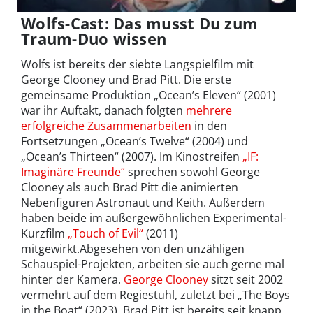
Wolfs-Cast: Das musst Du zum
Traum-Duo wissen
Wolfs ist bereits der siebte Langspielfilm mit
George Clooney und Brad Pitt. Die erste
gemeinsame Produktion „Ocean’s Eleven“ (2001)
war ihr Auftakt, danach folgten
mehrere
erfolgreiche Zusammenarbeiten
in den
Fortsetzungen „Ocean’s Twelve“ (2004) und
„Ocean’s Thirteen“ (2007). Im Kinostreifen
„IF:
Imaginäre Freunde“
sprechen sowohl George
Clooney als auch Brad Pitt die animierten
Nebenfiguren Astronaut und Keith. Außerdem
haben beide im außergewöhnlichen Experimental-
Kurzfilm
„Touch of Evil“
(2011)
mitgewirkt.Abgesehen von den unzähligen
Schauspiel-Projekten, arbeiten sie auch gerne mal
hinter der Kamera.
George Clooney
sitzt seit 2002
vermehrt auf dem Regiestuhl, zuletzt bei „The Boys
in the Boat“ (2023). Brad Pitt ist bereits seit knapp