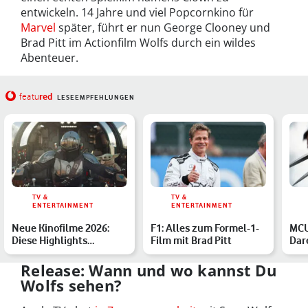
entwickeln. 14 Jahre und viel Popcornkino für
Marvel
später, führt er nun George Clooney und
Brad Pitt im Actionfilm Wolfs durch ein wildes
Abenteuer.
red
featu
LESEEMPFEHLUNGEN
TV &
TV &
ENTERTAINMENT
ENTERTAINMENT
Neue Kinofilme 2026:
F1: Alles zum Formel-1-
MCU
Diese Highlights
Film mit Brad Pitt
Dar
erwarten Dich
und 
Übe
Release: Wann und wo kannst Du
Wolfs sehen?