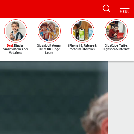
Deal
: Kinder-
GigaMobil Young:
iPhone 18: Release &
GigaCube-Tarife:
Smartwatches bei
Tarife für junge
mehr im Überblick
Highspeed-Internet
Vodafone
Leute