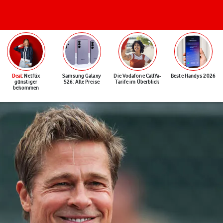
Deal
: Netflix
Samsung Galaxy
Die Vodafone CallYa-
Beste Handys 2026
günstiger
S26: Alle Preise
Tarife im Überblick
bekommen