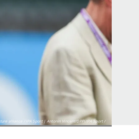
ture alliance / IPA Sport | Antonin Vincent/DPPI/IPA Sport /