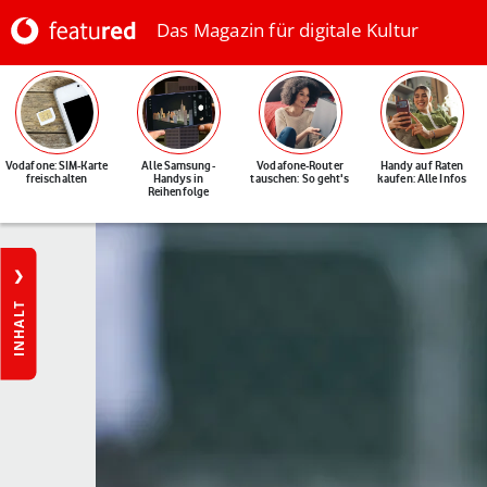
Das Magazin für digitale Kultur
Vodafone: SIM-Karte
Alle Samsung-
Vodafone-Router
Handy auf Raten
freischalten
Handys in
tauschen: So geht's
kaufen: Alle Infos
Reihenfolge
INHALT