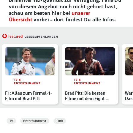
brillanter HD-Qualität zur Verfügung. Falls Du
von diesem Angebot noch nicht gehört hast,
schau am besten hier bei
unserer
Übersicht
vorbei – dort findest Du alle Infos.
red
featu
LESEEMPFEHLUNGEN
TV &
TV &
ENTERTAINMENT
ENTERTAINMENT
F1: Alles zum Formel-1-
Brad Pitt: Die besten
Wer
Film mit Brad Pitt
Filme mit dem Fight-
Das
Club-Star
erkl
Tv
Entertainment
Film