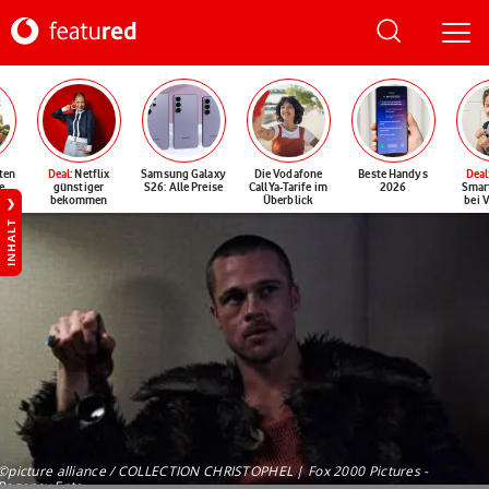
ten
Deal
: Netflix
Samsung Galaxy
Die Vodafone
Beste Handys
Deal
e
günstiger
S26: Alle Preise
CallYa-Tarife im
2026
Smar
bekommen
Überblick
bei 
INHALT
©picture alliance / COLLECTION CHRISTOPHEL | Fox 2000 Pictures -
Regency Ente