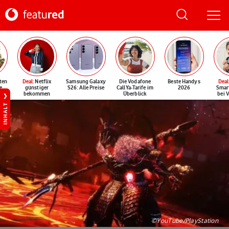
ten
Deal
: Netflix
Samsung Galaxy
Die Vodafone
Beste Handys
Deal
e
günstiger
S26: Alle Preise
CallYa-Tarife im
2026
Smar
bekommen
Überblick
bei 
INHALT
©YouTube/PlayStation