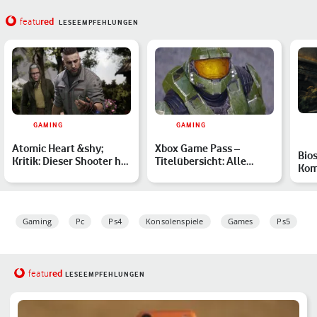
red
featu
LESEEMPFEHLUNGEN
GAMING
GAMING
Atomic Heart &shy;
Xbox Game Pass –
Bios
Kritik: Dieser Shooter hat
Titelübersicht: Alle
Kom
kein Herz für Robot…
verfügbaren Spiele im
Fil
März …
Gaming
Pc
Ps4
Konsolenspiele
Games
Ps5
red
featu
LESEEMPFEHLUNGEN