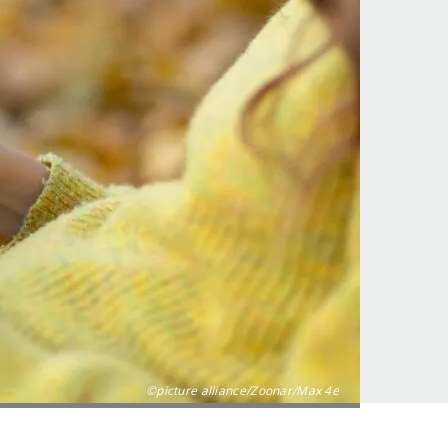
©picture alliance/Zoonar/Max 4e