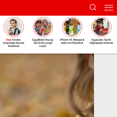
Deal
: Kinder-
GigaMobil Young:
iPhone 18: Release &
GigaCube-Tarife:
Smartwatches bei
Tarife für junge
mehr im Überblick
Highspeed-Internet
Vodafone
Leute