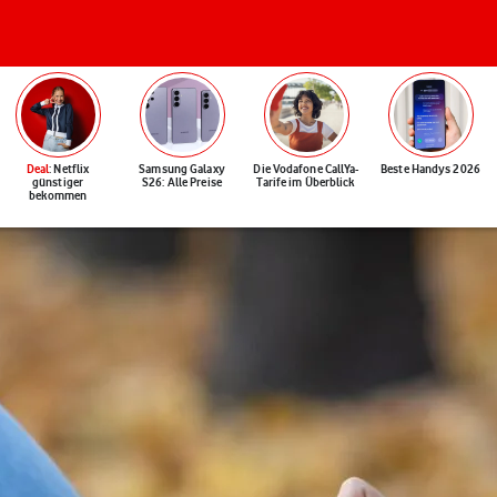
Deal
: Netflix
Samsung Galaxy
Die Vodafone CallYa-
Beste Handys 2026
günstiger
S26: Alle Preise
Tarife im Überblick
bekommen