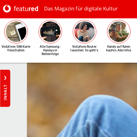
Das Magazin für digitale Kultur
Vodafone: SIM-Karte
Alle Samsung-
Vodafone-Router
Handy auf Raten
freischalten
Handys in
tauschen: So geht's
kaufen: Alle Infos
Reihenfolge
INHALT