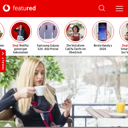
ten
Deal
: Netflix
Samsung Galaxy
Die Vodafone
Beste Handys
Deal
e
günstiger
S26: Alle Preise
CallYa-Tarife im
2026
Smar
bekommen
Überblick
bei 
INHALT