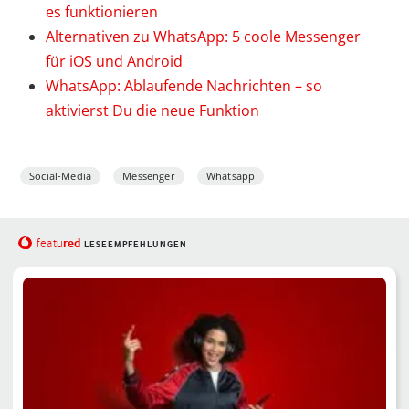
es funktionieren
Alternativen zu WhatsApp: 5 coole Messenger
für iOS und Android
WhatsApp: Ablaufende Nachrichten – so
aktivierst Du die neue Funktion
Social-Media
Messenger
Whatsapp
red
featu
LESEEMPFEHLUNGEN