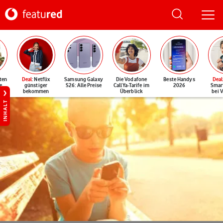
ten
Deal
: Netflix
Samsung Galaxy
Die Vodafone
Beste Handys
Deal
e
günstiger
S26: Alle Preise
CallYa-Tarife im
2026
Smar
bekommen
Überblick
bei 
INHALT