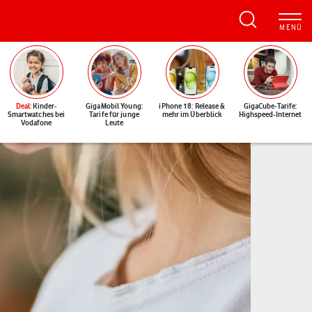
Deal
: Kinder-
GigaMobil Young:
iPhone 18: Release &
GigaCube-Tarife:
Smartwatches bei
Tarife für junge
mehr im Überblick
Highspeed-Internet
Vodafone
Leute