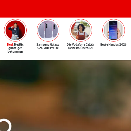
Deal
: Netflix
Samsung Galaxy
Die Vodafone CallYa-
Beste Handys 2026
günstiger
S26: Alle Preise
Tarife im Überblick
bekommen