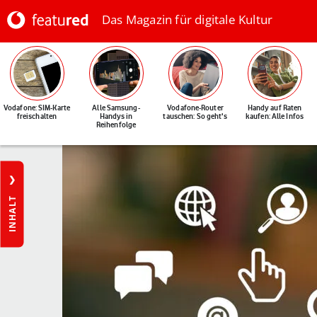
Das Magazin für digitale Kultur
Vodafone: SIM-Karte
Alle Samsung-
Vodafone-Router
Handy auf Raten
freischalten
Handys in
tauschen: So geht's
kaufen: Alle Infos
Reihenfolge
INHALT