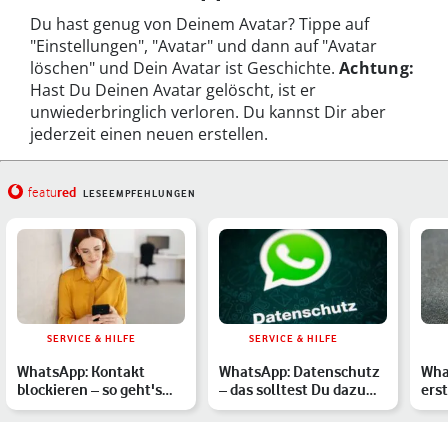
Du hast genug von Deinem Avatar? Tippe auf
"Einstellungen", "Avatar" und dann auf "Avatar
löschen" und Dein Avatar ist Geschichte.
Achtung:
Hast Du Deinen Avatar gelöscht, ist er
unwiederbringlich verloren. Du kannst Dir aber
jederzeit einen neuen erstellen.
red
featu
LESEEMPFEHLUNGEN
SERVICE & HILFE
SERVICE & HILFE
WhatsApp: Kontakt
WhatsApp: Datenschutz
Wha
blockieren – so geht's
– das solltest Du dazu
erst
auf iPhone und Android-
wissen
Du 
H…