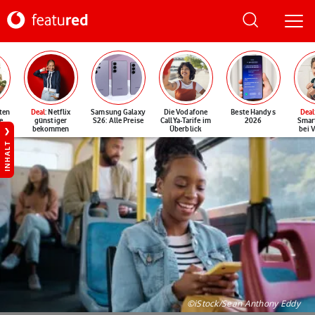
ten
Deal
: Netflix
Samsung Galaxy
Die Vodafone
Beste Handys
Deal
e
günstiger
S26: Alle Preise
CallYa-Tarife im
2026
Smar
bekommen
Überblick
bei 
INHALT
©iStock/Sean Anthony Eddy