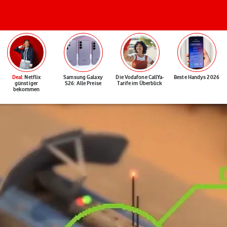
Deal
: Netflix
Samsung Galaxy
Die Vodafone CallYa-
Beste Handys 2026
günstiger
S26: Alle Preise
Tarife im Überblick
bekommen