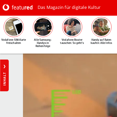
Das Magazin für digitale Kultur
Vodafone: SIM-Karte
Alle Samsung-
Vodafone-Router
Handy auf Raten
freischalten
Handys in
tauschen: So geht's
kaufen: Alle Infos
Reihenfolge
INHALT