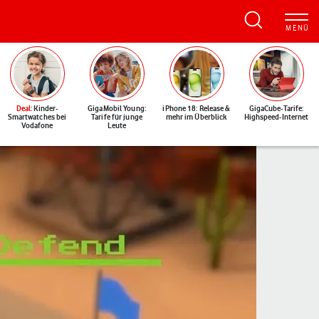
Deal
: Kinder-
GigaMobil Young:
iPhone 18: Release &
GigaCube-Tarife:
Smartwatches bei
Tarife für junge
mehr im Überblick
Highspeed-Internet
Vodafone
Leute