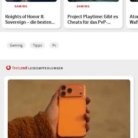
GAMING
GAMING
Knights of Honor II:
Project Playtime: Gibt es
Ato
Sovereign – die besten
Cheats für das PvP-
Waf
Tipps
Game?
Bes
Gaming
Tipps
Pc
red
featu
LESEEMPFEHLUNGEN