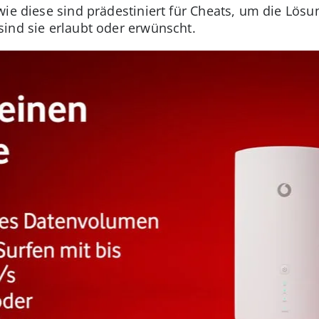
ie diese sind prädestiniert für Cheats, um die Lösu
ind sie erlaubt oder erwünscht.