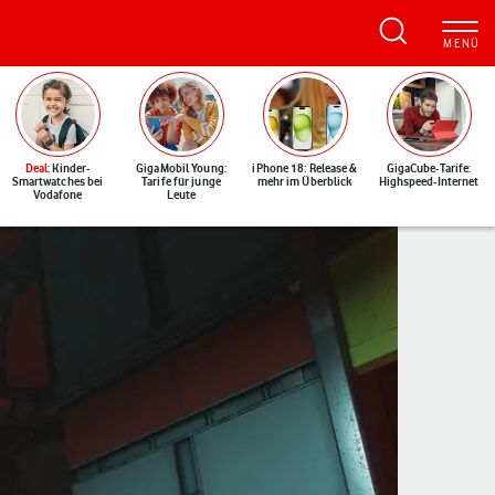
Deal
: Kinder-
GigaMobil Young:
iPhone 18: Release &
GigaCube-Tarife:
Smartwatches bei
Tarife für junge
mehr im Überblick
Highspeed-Internet
Vodafone
Leute