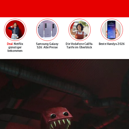
Deal
: Netflix
Samsung Galaxy
Die Vodafone CallYa-
Beste Handys 2026
günstiger
S26: Alle Preise
Tarife im Überblick
bekommen