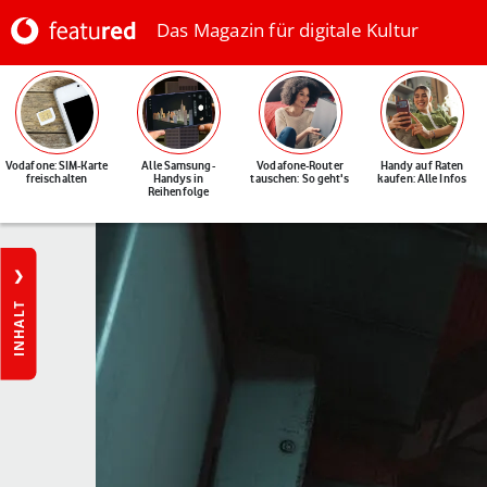
Das Magazin für digitale Kultur
Vodafone: SIM-Karte
Alle Samsung-
Vodafone-Router
Handy auf Raten
freischalten
Handys in
tauschen: So geht's
kaufen: Alle Infos
Reihenfolge
INHALT