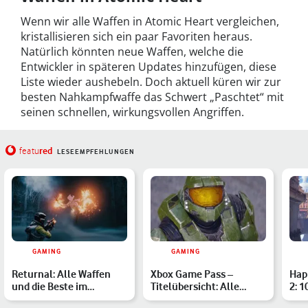
Wenn wir alle Waffen in Atomic Heart vergleichen,
kristallisieren sich ein paar Favoriten heraus.
Natürlich könnten neue Waffen, welche die
Entwickler in späteren Updates hinzufügen, diese
Liste wieder aushebeln. Doch aktuell küren wir zur
besten Nahkampfwaffe das Schwert „Paschtet“ mit
seinen schnellen, wirkungsvollen Angriffen.
red
featu
LESEEMPFEHLUNGEN
GAMING
GAMING
Returnal: Alle Waffen
Xbox Game Pass –
Hap
und die Beste im
Titelübersicht: Alle
2: 1
Vergleich
verfügbaren Spiele im
Fut