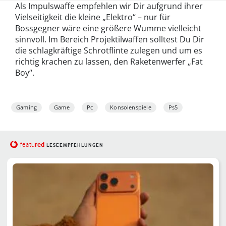
März …
M…
Als Impulswaffe empfehlen wir Dir aufgrund ihrer
Vielseitigkeit die kleine „Elektro“ – nur für
Bossgegner wäre eine größere Wumme vielleicht
sinnvoll. Im Bereich Projektilwaffen solltest Du Dir
die schlagkräftige Schrotflinte zulegen und um es
richtig krachen zu lassen, den Raketenwerfer „Fat
Boy“.
Gaming
Game
Pc
Konsolenspiele
Ps5
red
featu
LESEEMPFEHLUNGEN