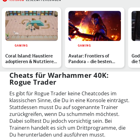
GAMING
GAMING
Coral Island: Haustiere
Avatar: Frontiers of
God 
adoptieren & Nutztiere
Pandora – die besten
die 
kaufen – so funkti…
Tipps zum Spielstart
ric
Cheats für Warhammer 40K:
Rogue Trader
Es gibt für Rogue Trader keine Cheatcodes im
klassischen Sinne, die Du in eine Konsole einträgst.
Stattdessen musst Du auf sogenannte Trainer
zurückgreifen, wenn Du schummeln möchtest.
Dabei solltest Du jedoch vorsichtig sein. Bei
Trainern handelt es sich um Drittprogramme, die
Du herunterladen und ausführen musst.