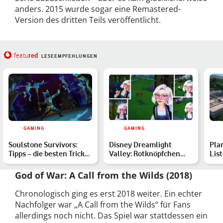
anders. 2015 wurde sogar eine Remastered-
Version des dritten Teils veröffentlicht.
red
featu
LESEEMPFEHLUNGEN
GAMING
GAMING
Soulstone Survivors:
Disney Dreamlight
Plan
Tipps – die besten Tricks
Valley: Rotknöpfchen
List
für Deine Runs
finden & Goofy-Quest
Kon
beend…
God of War: A Call from the Wilds
(2018)
Chronologisch ging es erst 2018 weiter. Ein echter
Nachfolger war „A Call from the Wilds“ für Fans
allerdings noch nicht. Das Spiel war stattdessen ein