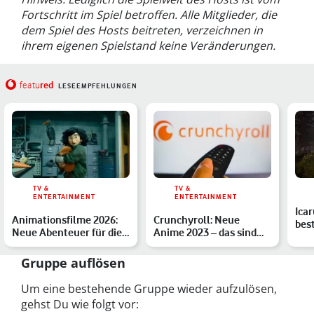
Fortschritt im Spiel betroffen. Alle Mitglieder, die
dem Spiel des Hosts beitreten, verzeichnen in
ihrem eigenen Spielstand keine Veränderungen.
red
featu
LESEEMPFEHLUNGEN
TV &
TV &
ENTERTAINMENT
ENTERTAINMENT
Icar
Animationsfilme 2026:
Crunchyroll: Neue
best
Neue Abenteuer für die
Anime 2023 – das sind
zum
Kinoleinwand
die Highlights
A…
Gruppe auflösen
Um eine bestehende Gruppe wieder aufzulösen,
gehst Du wie folgt vor: