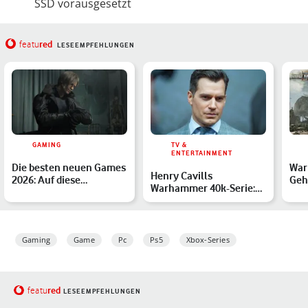
SSD vorausgesetzt
red
featu
LESEEMPFEHLUNGEN
GAMING
TV &
ENTERTAINMENT
Die besten neuen Games
War
Henry Cavills
2026: Auf diese
Geh
Warhammer 40k-Serie:
Highlights sind wir
grö
Alles zu Release und den
besond…
Spi
Handl…
Gaming
Game
Pc
Ps5
Xbox-Series
red
featu
LESEEMPFEHLUNGEN