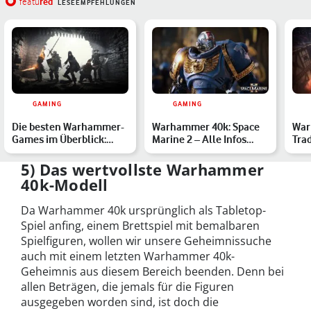
red
featu
LESEEMPFEHLUNGEN
GAMING
GAMING
Die besten Warhammer-
Warhammer 40k: Space
War
Games im Überblick:
Marine 2 – Alle Infos
Trad
Diese 6 Spiele ziehen Di…
zum kommenden Game
bes
5) Das wertvollste Warhammer
40k-Modell
Da Warhammer 40k ursprünglich als Tabletop-
Spiel anfing, einem Brettspiel mit bemalbaren
Spielfiguren, wollen wir unsere Geheimnissuche
auch mit einem letzten Warhammer 40k-
Geheimnis aus diesem Bereich beenden. Denn bei
allen Beträgen, die jemals für die Figuren
ausgegeben worden sind, ist doch die