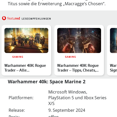
Titus sowie die Erweiterung „Macragge’s Chosen“.
red
featu
LESEEMPFEHLUNGEN
GAMING
GAMING
Warhammer 40K: Rogue
Warhammer 40K: Rogue
War
Trader – Alle
Trader – Tipps, Cheats,
Sigm
Begleiter:innen und
beste Klasse, Talent…
Tip
Romantik-O…
Warhammer 40k: Space Marine 2
Microsoft Windows,
Plattformen:
PlayStation 5 und Xbox Series
X/S
Release:
9. September 2024
Preis:
offen