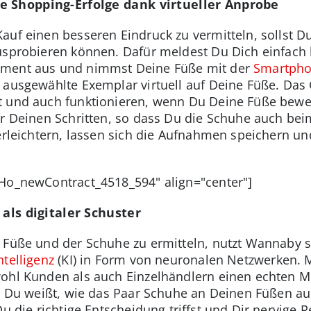
e Shopping-Erfolge dank virtueller Anprobe
auf einen besseren Eindruck zu vermitteln, sollst D
usprobieren können. Dafür meldest Du Dich einfach b
iment aus und nimmst Deine Füße mit der
Smartph
 ausgewählte Exemplar virtuell auf Deine Füße. Das 
t und auch funktionieren, wenn Du Deine Füße bew
ar Deinen Schritten, so dass Du die Schuhe auch bei
 erleichtern, lassen sich die Aufnahmen speichern u
oHo_newContract_4518_594" align="center"]
 als digitaler Schuster
r Füße und der Schuhe zu ermitteln, nutzt Wannaby
ntelligenz
(KI) in Form von neuronalen Netzwerken. M
wohl Kunden als auch Einzelhändlern einen echten M
er Du weißt, wie das Paar Schuhe an Deinen Füßen a
Du die richtige Entscheidung triffst und Dir nervige