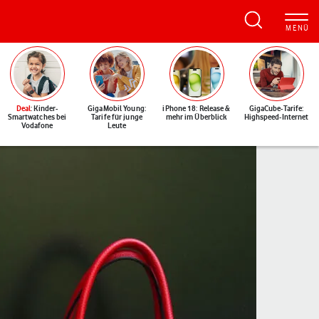
Deal
: Kinder-
GigaMobil Young:
iPhone 18: Release &
GigaCube-Tarife:
Smartwatches bei
Tarife für junge
mehr im Überblick
Highspeed-Internet
Vodafone
Leute