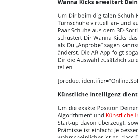
Wanna Kicks erweitert Dein
Um Dir beim digitalen Schuh-K
Turnschuhe virtuell an- und a
Paar Schuhe aus dem 3D-Sort
schustert Dir Wanna Kicks das
als Du „Anprobe“ sagen kanns
änderst. Die AR-App folgt sog
Dir die Auswahl zusätzlich zu
teilen.
[product identifier="Online.S
Künstliche Intelligenz dient
Um die exakte Position Deine
Algorithmen“ und
Künstliche I
Start-up davon überzeugt, so
Prämisse ist einfach: Je bess
wahrscheinlicher ist es, dass 