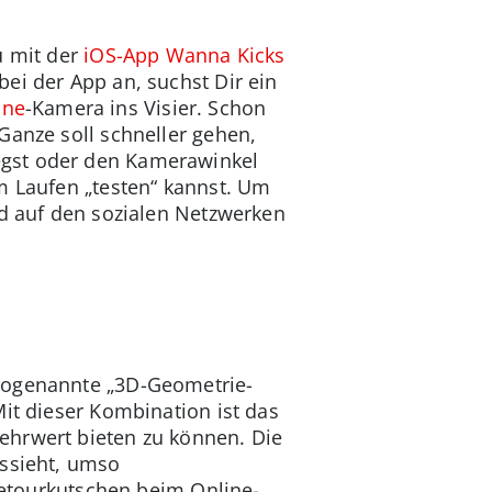
u mit der
iOS-App Wanna Kicks
ei der App an, suchst Dir ein
one
-Kamera ins Visier. Schon
Ganze soll schneller gehen,
egst oder den Kamerawinkel
m Laufen „testen“ kannst. Um
nd auf den sozialen Netzwerken
 sogenannte „3D-Geometrie-
it dieser Kombination ist das
ehrwert bieten zu können. Die
ussieht, umso
 Retourkutschen beim Online-