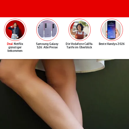
Deal
: Netflix
Samsung Galaxy
Die Vodafone CallYa-
Beste Handys 2026
günstiger
S26: Alle Preise
Tarife im Überblick
bekommen