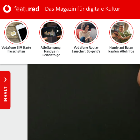
Das Magazin für digitale Kultur
Vodafone: SIM-Karte
Alle Samsung-
Vodafone-Router
Handy auf Raten
freischalten
Handys in
tauschen: So geht's
kaufen: Alle Infos
Reihenfolge
INHALT