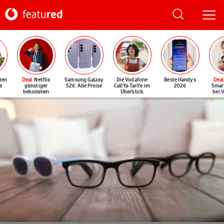
ten
Deal
: Netflix
Samsung Galaxy
Die Vodafone
Beste Handys
Deal
e
günstiger
S26: Alle Preise
CallYa-Tarife im
2026
Smar
bekommen
Überblick
bei 