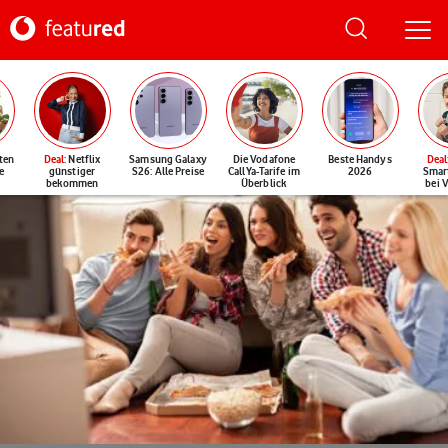
ten
Deal
: Netflix
Samsung Galaxy
Die Vodafone
Beste Handys
Deal
e
günstiger
S26: Alle Preise
CallYa-Tarife im
2026
Smar
bekommen
Überblick
bei 