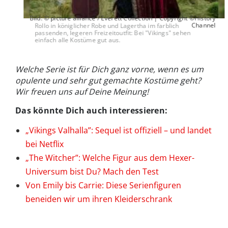
Bild: © picture alliance / Everett Collection | Copyright ©History
Channel
Rollo in königlicher Robe und Lagertha im farblich
passenden, legeren Freizeitoutfit: Bei "Vikings" sehen
einfach alle Kostüme gut aus.
Welche Serie ist für Dich ganz vorne, wenn es um
opulente und sehr gut gemachte Kostüme geht?
Wir freuen uns auf Deine Meinung!
Das könnte Dich auch interessieren:
„Vikings Valhalla”: Sequel ist offiziell – und landet
bei Netflix
„The Witcher”: Welche Figur aus dem Hexer-
Universum bist Du? Mach den Test
Von Emily bis Carrie: Diese Serienfiguren
beneiden wir um ihren Kleiderschrank