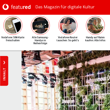
Das Magazin für digitale Kultur
Vodafone: SIM-Karte
Alle Samsung-
Vodafone-Router
Handy auf Raten
freischalten
Handys in
tauschen: So geht's
kaufen: Alle Infos
Reihenfolge
INHALT