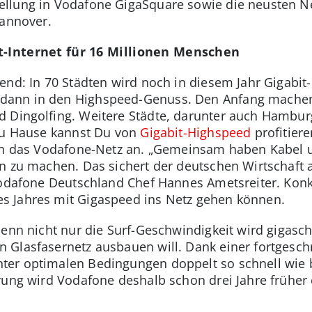
llung in Vodafone GigaSquare sowie die neusten Ne
Hannover.
t-Internet für 16 Millionen Menschen
nd: In 70 Städten wird noch in diesem Jahr Gigabit-
ann in den Highspeed-Genuss. Den Anfang machen 
d Dingolfing. Weitere Städte, darunter auch Hambu
 zu Hause kannst Du von
Gigabit-Highspeed
profitier
an das Vodafone-Netz an. „Gemeinsam haben Kabel un
n zu machen. Das sichert der deutschen Wirtschaft 
 Vodafone Deutschland Chef Hannes Ametsreiter. Kon
 Jahres mit Gigaspeed ins Netz gehen können.
Denn nicht nur die Surf-Geschwindigkeit wird gigasc
 Glasfasernetz ausbauen will. Dank einer fortgesch
er optimalen Bedingungen doppelt so schnell wie b
ung wird Vodafone deshalb schon drei Jahre früher e