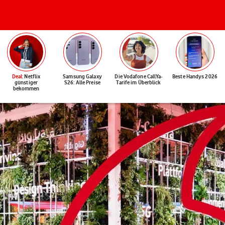
Deal
: Netflix
Samsung Galaxy
Die Vodafone CallYa-
Beste Handys 2026
günstiger
S26: Alle Preise
Tarife im Überblick
bekommen