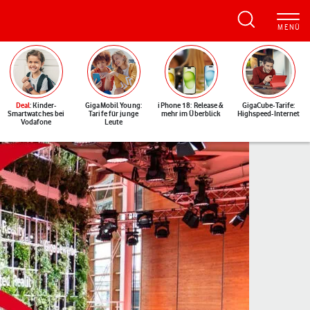
Deal
: Kinder-
GigaMobil Young:
iPhone 18: Release &
GigaCube-Tarife:
Smartwatches bei
Tarife für junge
mehr im Überblick
Highspeed-Internet
Vodafone
Leute