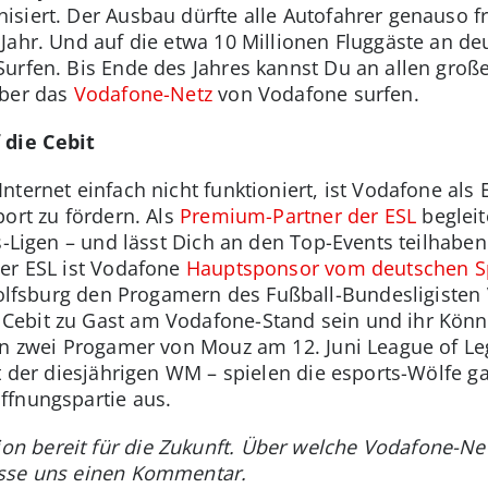
siert. Der Ausbau dürfte alle Autofahrer genauso f
Jahr. Und auf die etwa 10 Millionen Fluggäste an de
urfen. Bis Ende des Jahres kannst Du an allen groß
über das
Vodafone-Netz
von Vodafone surfen.
 die Cebit
ternet einfach nicht funktioniert, ist Vodafone als 
ort zu fördern. Als
Premium-Partner der ESL
begleit
s-Ligen – und lässt Dich an den Top-Events teilhaben
er ESL ist Vodafone
Hauptsponsor vom deutschen S
lfsburg den Progamern des Fußball-Bundesligisten V
Cebit zu Gast am Vodafone-Stand sein und ihr Kön
ken zwei Progamer von Mouz am 12. Juni League of L
rt der diesjährigen WM – spielen die esports-Wölfe g
ffnungspartie aus.
 bereit für die Zukunft. Über welche Vodafone-New
asse uns einen Kommentar.