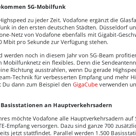
bekommen 5G-Mobilfunk
 Highspeed zu jeder Zeit. Vodafone ergänzt die Glasf
unk in den ersten deutschen Städten. Düsseldorf un
ne-Netz von Vodafone ebenfalls mit Gigabit-Geschw
0 Mbit pro Sekunde zur Verfügung stehen.
nd werden noch in diesem Jahr von 5G-Beam profitie
n Mobilfunknetz ein flexibles. Denn die Sendeante
eine Richtung ausstrahlen, wenn Du gerade Highspe
 Beam-Technik für verbesserten Empfang und mehr Hi
t Du dann zum Beispiel den
GigaCube
verwenden un
e Basisstationen an Hauptverkehrsadern
hres möchte Vodafone alle Hauptverkehrsadern auf 
TE-Empfang versorgen. Dazu sind ganze 700 zusätzli
eits jetzt stattfindet. Parallel werden 1.500 Basiss