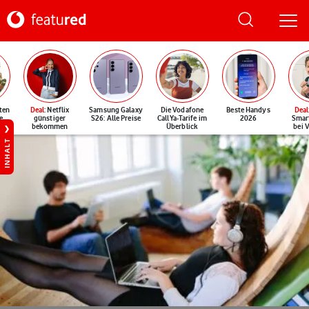
ten
Deal
: Netflix
Samsung Galaxy
Die Vodafone
Beste Handys
Deal
e
günstiger
S26: Alle Preise
CallYa-Tarife im
2026
Smar
bekommen
Überblick
bei 
INHALT