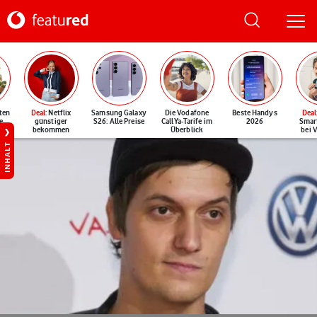
ten
Deal
: Netflix
Samsung Galaxy
Die Vodafone
Beste Handys
Deal
e
günstiger
S26: Alle Preise
CallYa-Tarife im
2026
Smar
bekommen
Überblick
bei 
INHALT