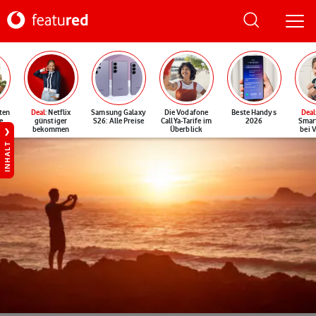
ten
Deal
: Netflix
Samsung Galaxy
Die Vodafone
Beste Handys
Deal
e
günstiger
S26: Alle Preise
CallYa-Tarife im
2026
Smar
bekommen
Überblick
bei 
INHALT