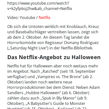
https://www.youtube.com/watch?
v=k2yfp6oj2hw&ab_channel=Netflix
Video: Youtube /
Netflix
Ob sich die Untoten wirklich mit Knoblauch, Kreuz
und Baseballschläger vertreiben lassen, zeigt sich
ab dem 2. Oktober. An diesem Tag landet die
Horrorkomödie von Regisseur Osmany Rodriguez
(„Saturday Night Live“) in der Netflix-Bibliothek.
Das Netflix-Angebot zu Halloween
Netflix hat für Halloween aber noch weitaus mehr
im Angebot: Nach „Ratched“ (seit 18. September
verfügbar) und „Vampires vs. The Bronx“ (ab 2.
Oktober) landen noch weitere neue
Horrorproduktionen bei dem Dienst: Neben Adam
Sandlers „Hubbie Halloween“ (ab 6. Oktober)
zählen dazu auch „Spuk in Bly Manor“ (ab 9.
Oktober), „A Babysitter’s Guide to Monster
Hunting“ (ab 15. Oktober), „Kadaver“ (ab 22.