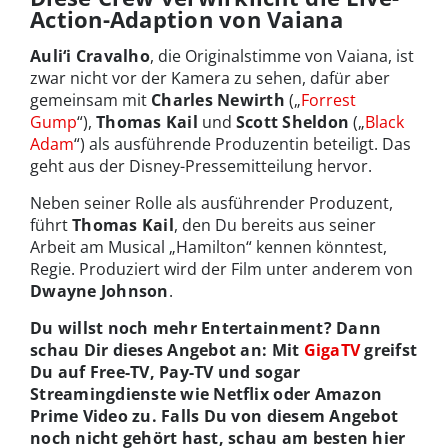
Action-Adaption von Vaiana
Auli‘i Cravalho
, die Originalstimme von Vaiana, ist
zwar nicht vor der Kamera zu sehen, dafür aber
gemeinsam mit
Charles Newirth
(„
Forrest
Gump
“),
Thomas Kail
und
Scott Sheldon
(„
Black
Adam
“) als ausführende Produzentin beteiligt. Das
geht aus der Disney-Pressemitteilung hervor.
Neben seiner Rolle als ausführender Produzent,
führt
Thomas Kail
, den Du bereits aus seiner
Arbeit am Musical „Hamilton“ kennen könntest,
Regie. Produziert wird der Film unter anderem von
Dwayne Johnson
.
Du willst noch mehr Entertainment? Dann
schau Dir dieses Angebot an: Mit
GigaTV
greifst
Du auf Free-TV, Pay-TV und sogar
Streamingdienste wie Netflix oder Amazon
Prime Video zu. Falls Du von diesem Angebot
noch nicht gehört hast, schau am besten hier