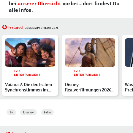
bei
unserer Übersicht
vorbei – dort findest Du
alle Infos.
red
featu
LESEEMPFEHLUNGEN
TV &
TV &
ENTERTAINMENT
ENTERTAINMENT
Vaiana 2: Die deutschen
Disney-
Was
Synchronstimmen im
Realverfilmungen 2026:
Prei
Überblick
Diese Remakes sind
Übe
bestätigt – oder…
Tv
Disney
Film