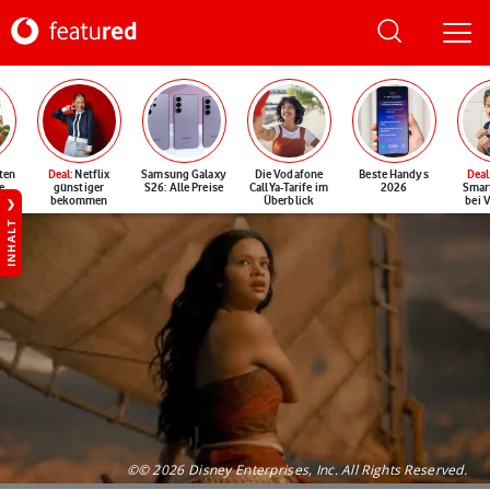
ten
Deal
: Netflix
Samsung Galaxy
Die Vodafone
Beste Handys
Deal
e
günstiger
S26: Alle Preise
CallYa-Tarife im
2026
Smar
bekommen
Überblick
bei 
INHALT
©© 2026 Disney Enterprises, Inc. All Rights Reserved.