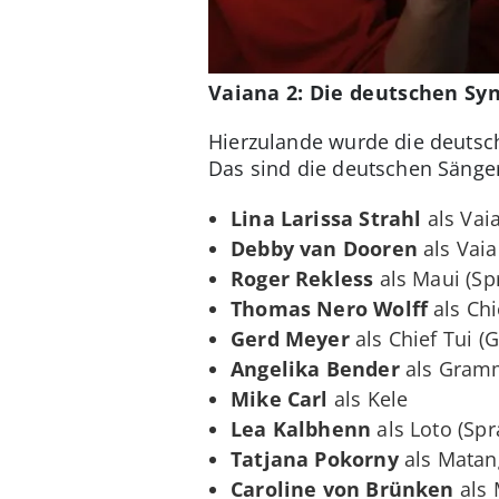
Vaiana 2: Die deutschen Sy
Hierzulande wurde die deutsc
Das sind die deutschen Sänge
Lina Larissa Strahl
als Vai
Debby van Dooren
als Vaia
Roger Rekless
als Maui (Sp
Thomas Nero Wolff
als Chi
Gerd Meyer
als Chief Tui (
Angelika Bender
als Gramm
Mike Carl
als Kele
Lea Kalbhenn
als Loto (Sp
Tatjana Pokorny
als Matang
Caroline von Brünken
als 