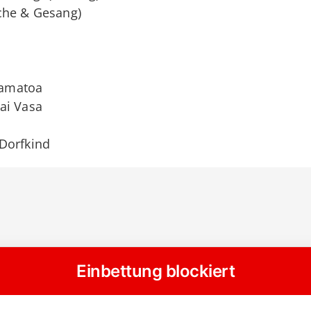
che & Gesang)
Tamatoa
ai Vasa
Dorfkind