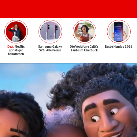
Deal
: Netflix
Samsung Galaxy
Die Vodafone CallYa-
Beste Handys 2026
günstiger
S26: Alle Preise
Tarife im Überblick
bekommen