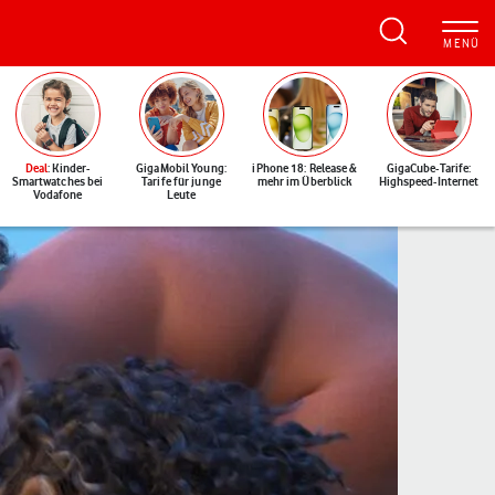
Deal
: Kinder-
GigaMobil Young:
iPhone 18: Release &
GigaCube-Tarife:
Smartwatches bei
Tarife für junge
mehr im Überblick
Highspeed-Internet
Vodafone
Leute