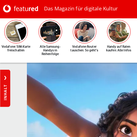
Das Magazin für digitale Kultur
Vodafone: SIM-Karte
Alle Samsung-
Vodafone-Router
Handy auf Raten
freischalten
Handys in
tauschen: So geht's
kaufen: Alle Infos
Reihenfolge
INHALT