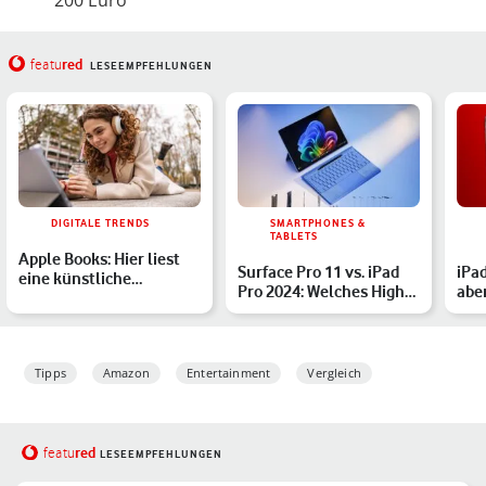
200 Euro
red
featu
LESEEMPFEHLUNGEN
DIGITALE TRENDS
SMARTPHONES &
TABLETS
Apple Books: Hier liest
Surface Pro 11 vs. iPad
iPad
eine künstliche
Pro 2024: Welches High-
abe
Intelligenz Hörbücher
End-Tablet eignet …
Inte
vor
Tipps
Amazon
Entertainment
Vergleich
red
featu
LESEEMPFEHLUNGEN